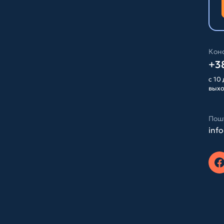
Конс
+38
с 10 
вых
Пош
inf