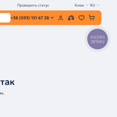
Проверить статус
Киев
RU
+38 (093) 151 67 38
КНОПКА
ЗВ'ЯЗКУ
 так
м.