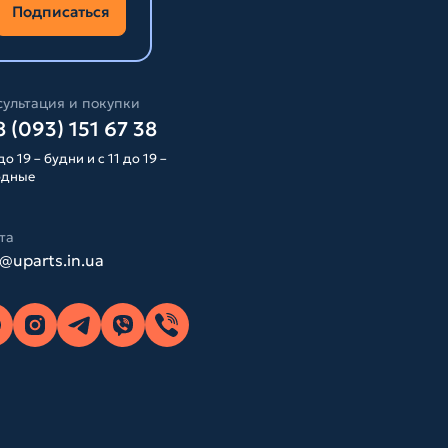
Подписаться
ультация и покупки
 (093) 151 67 38
до 19 – будни и с 11 до 19 –
одные
та
o@uparts.in.ua