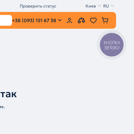
Проверить статус
Киев
RU
+38 (093) 151 67 38
КНОПКА
ЗВ'ЯЗКУ
 так
м.