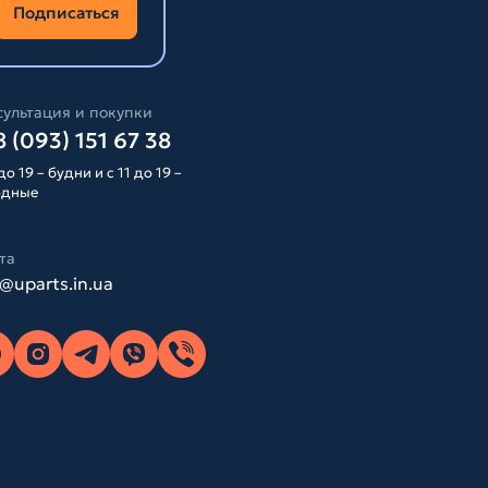
Подписаться
ультация и покупки
 (093) 151 67 38
до 19 – будни и с 11 до 19 –
одные
та
o@uparts.in.ua