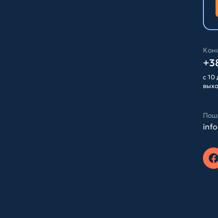
Конс
+38
с 10 
вых
Пош
inf