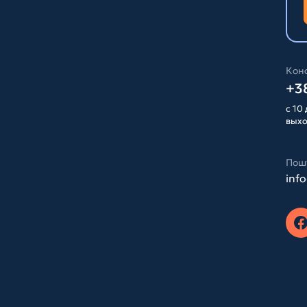
Конс
+38
с 10 
вых
Пош
inf