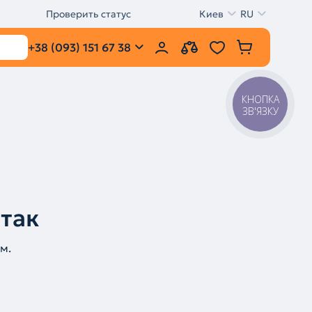
Проверить статус
Киев
RU
+38 (093) 151 67 38
КНОПКА
ЗВ'ЯЗКУ
 так
м.