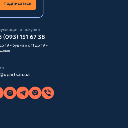
Подписаться
ультация и покупки
 (093) 151 67 38
до 19 – будни и с 11 до 19 –
одные
та
o@uparts.in.ua