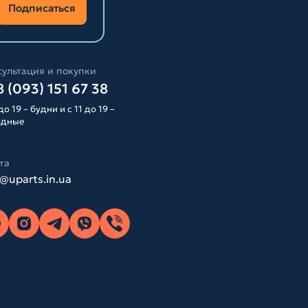
Подписаться
ультация и покупки
 (093) 151 67 38
до 19 – будни и с 11 до 19 –
одные
та
o@uparts.in.ua