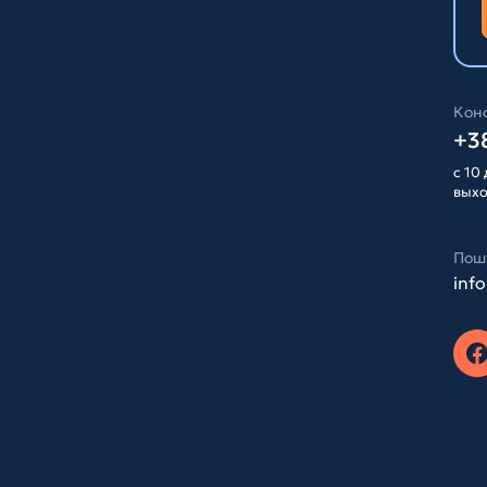
Конс
+38
с 10 
вых
Пош
inf