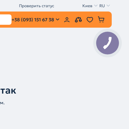
Проверить статус
Киев
RU
+38 (093) 151 67 38
 так
м.