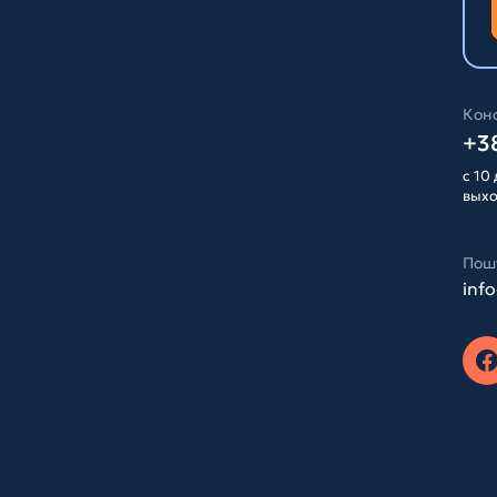
Конс
+38
с 10 
вых
Пош
inf