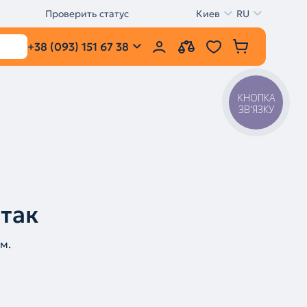
Проверить статус
Киев
RU
+38 (093) 151 67 38
КНОПКА
ЗВ'ЯЗКУ
 так
м.