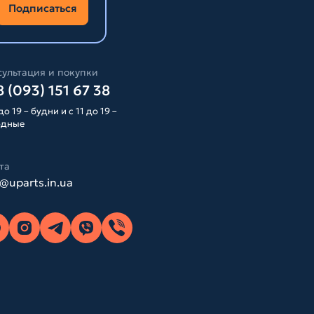
Подписаться
ультация и покупки
 (093) 151 67 38
до 19 – будни и с 11 до 19 –
одные
та
o@uparts.in.ua