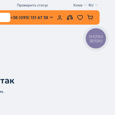
Проверить статус
Киев
RU
+38 (093) 151 67 38
КНОПКА
ЗВ'ЯЗКУ
 так
м.