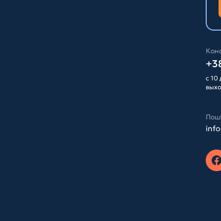
Конс
+38
с 10 
вых
Пош
inf