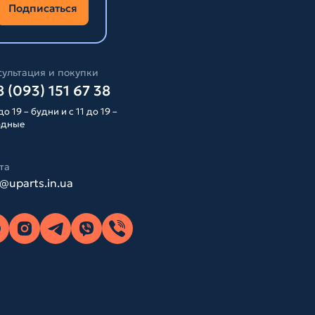
Подписаться
ультация и покупки
 (093) 151 67 38
до 19 – будни и с 11 до 19 –
одные
та
o@uparts.in.ua