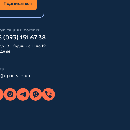
Подписаться
ультация и покупки
 (093) 151 67 38
до 19 – будни и с 11 до 19 –
одные
та
o@uparts.in.ua