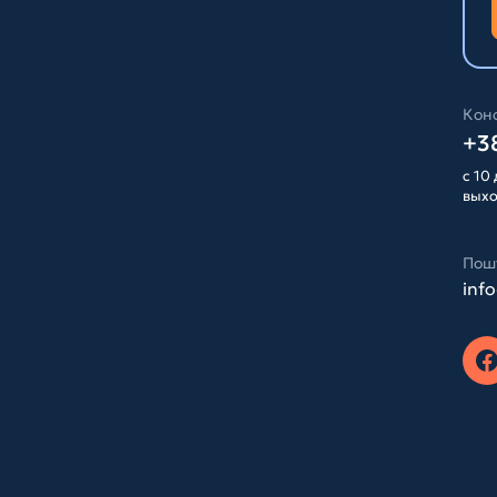
Конс
+38
с 10 
вых
Пош
inf