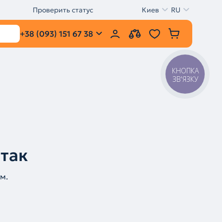
Проверить статус
Киев
RU
+38 (093) 151 67 38
КНОПКА
ЗВ'ЯЗКУ
 так
м.