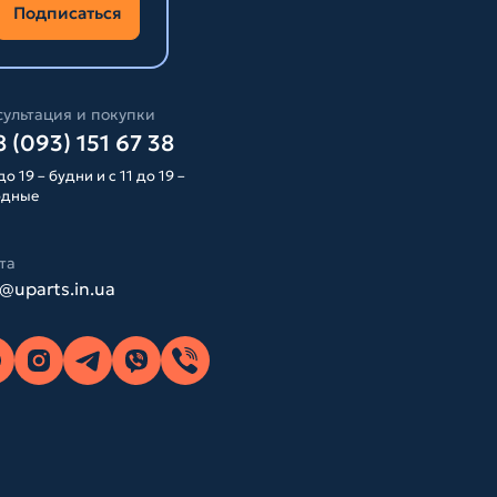
Подписаться
ультация и покупки
 (093) 151 67 38
до 19 – будни и с 11 до 19 –
одные
та
o@uparts.in.ua