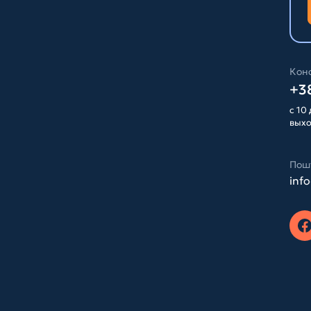
Конс
+38
с 10 
вых
Пош
inf