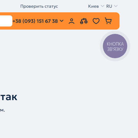
Проверить статус
Киев
RU
+38 (093) 151 67 38
КНОПКА
ЗВ'ЯЗКУ
 так
м.