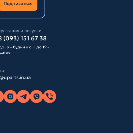
Подписаться
ультация и покупки
 (093) 151 67 38
до 19 – будни и с 11 до 19 –
одные
та
o@uparts.in.ua