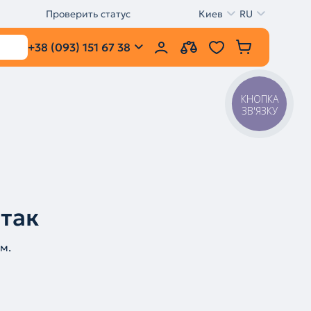
Проверить статус
Киев
RU
+38 (093) 151 67 38
КНОПКА
ЗВ'ЯЗКУ
 так
м.