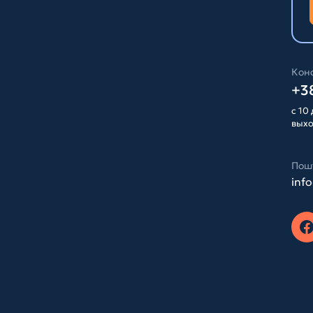
Конс
+38
с 10 
вых
Пош
inf