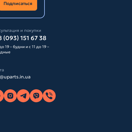
Подписаться
ультация и покупки
 (093) 151 67 38
до 19 – будни и с 11 до 19 –
одные
та
o@uparts.in.ua