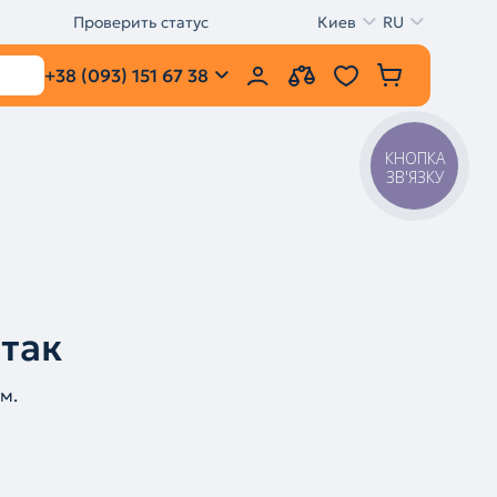
Проверить статус
Киев
RU
+38 (093) 151 67 38
КНОПКА
ЗВ'ЯЗКУ
 так
м.