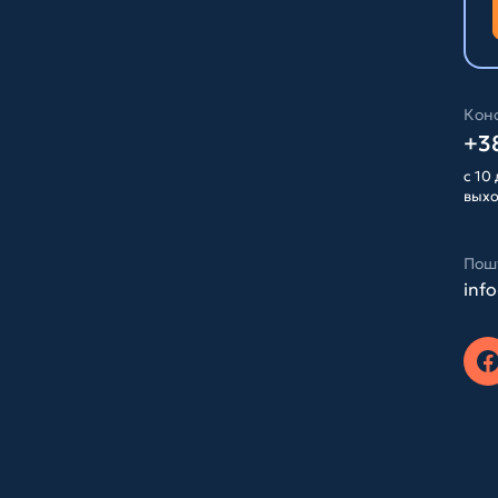
Конс
+38
с 10 
вых
Пош
inf