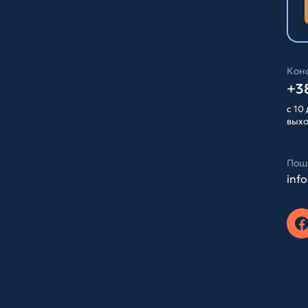
Конс
+38
с 10 
вых
Пош
inf