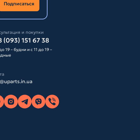
Подписаться
ультация и покупки
 (093) 151 67 38
до 19 – будни и с 11 до 19 –
одные
та
o@uparts.in.ua