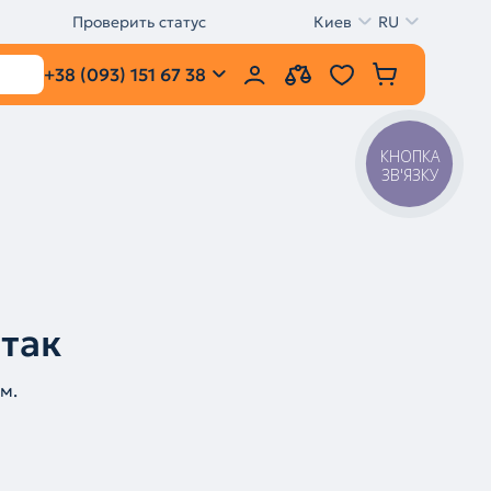
Проверить статус
Киев
RU
+38 (093) 151 67 38
КНОПКА
ЗВ'ЯЗКУ
 так
м.