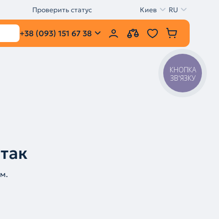
Проверить статус
Киев
RU
+38 (093) 151 67 38
КНОПКА
ЗВ'ЯЗКУ
 так
м.