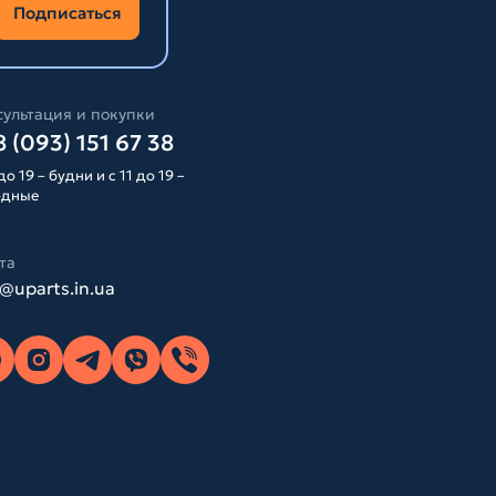
Подписаться
ультация и покупки
 (093) 151 67 38
до 19 – будни и с 11 до 19 –
одные
та
o@uparts.in.ua