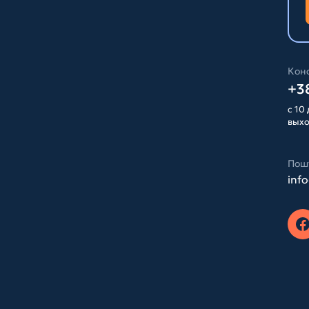
Конс
+38
с 10 
вых
Пош
inf