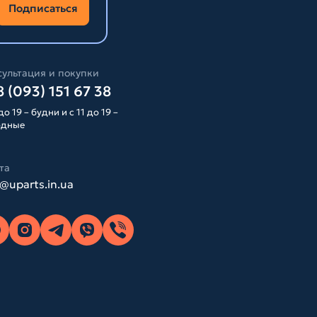
Подписаться
ультация и покупки
 (093) 151 67 38
до 19 – будни и с 11 до 19 –
одные
та
o@uparts.in.ua