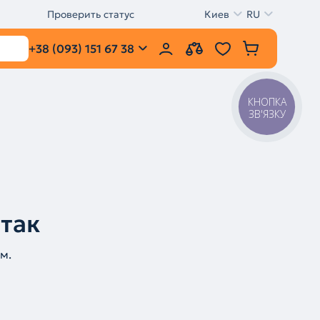
Проверить статус
Киев
RU
+38 (093) 151 67 38
КНОПКА
ЗВ'ЯЗКУ
 так
м.