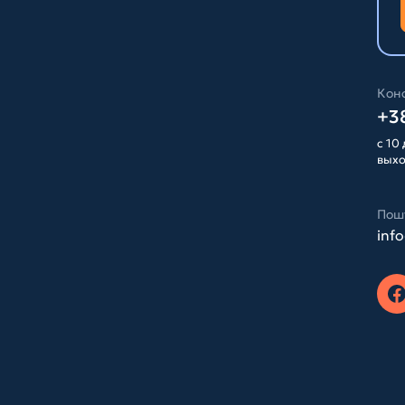
Конс
+38
с 10 
вых
Пош
inf