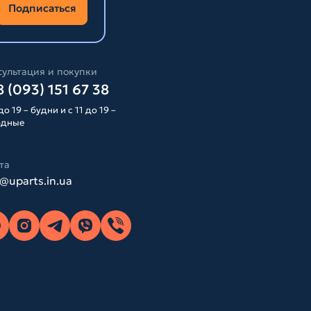
Подписаться
ультация и покупки
 (093) 151 67 38
до 19 – будни и с 11 до 19 –
одные
та
o@uparts.in.ua