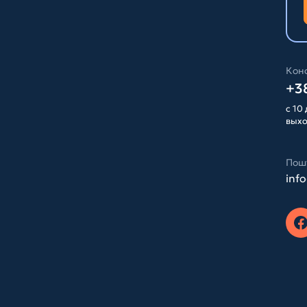
Конс
+38
с 10 
вых
Пош
inf