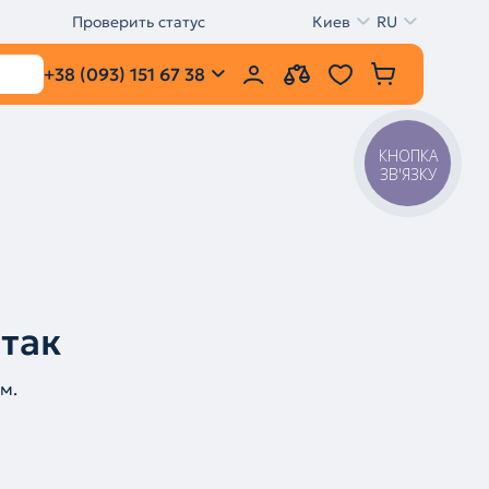
Проверить статус
Киев
RU
+38 (093) 151 67 38
КНОПКА
ЗВ'ЯЗКУ
 так
м.