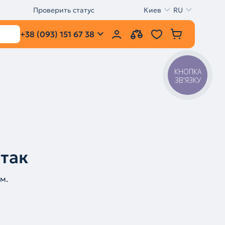
Проверить статус
Киев
RU
+38 (093) 151 67 38
КНОПКА
ЗВ'ЯЗКУ
 так
м.