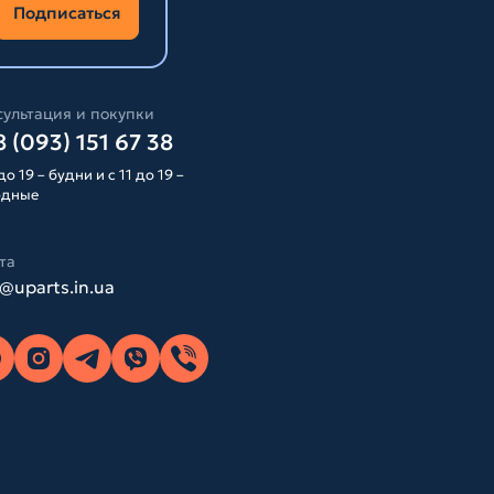
Подписаться
ультация и покупки
 (093) 151 67 38
до 19 – будни и с 11 до 19 –
одные
та
o@uparts.in.ua