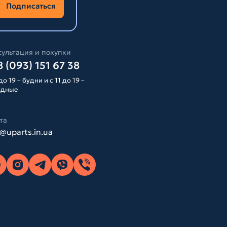
Подписаться
ультация и покупки
 (093) 151 67 38
до 19 – будни и с 11 до 19 –
одные
та
o@uparts.in.ua