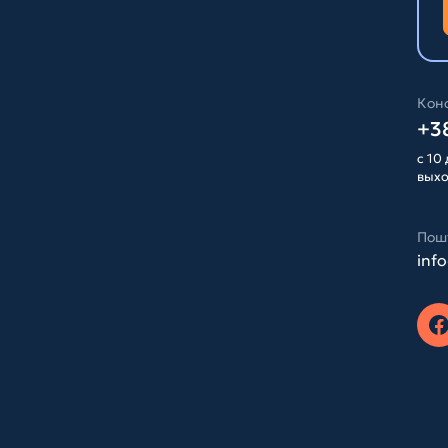
Конс
+38
с 10 
вых
Пош
inf