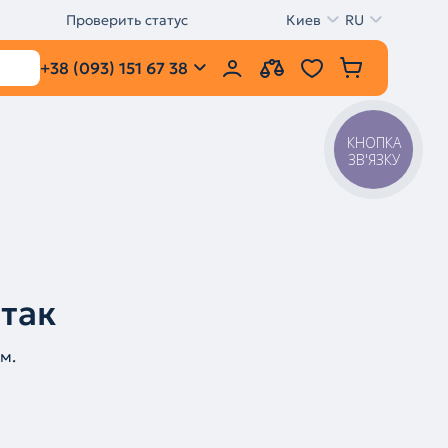
Проверить статус
Киев
RU
+38 (093) 151 67 38
КНОПКА
ЗВ'ЯЗКУ
 так
м.