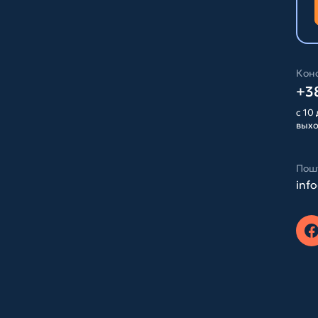
Конс
+38
с 10 
вых
Пош
inf