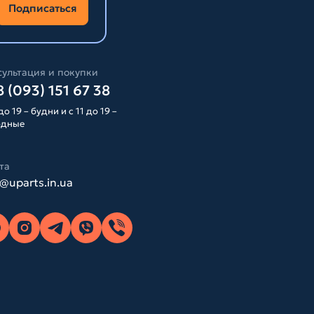
Подписаться
ультация и покупки
 (093) 151 67 38
до 19 – будни и с 11 до 19 –
одные
та
o@uparts.in.ua