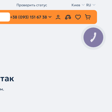
Проверить статус
Киев
RU
+38 (093) 151 67 38
КНОПКА
ЗВ'ЯЗКУ
 так
м.