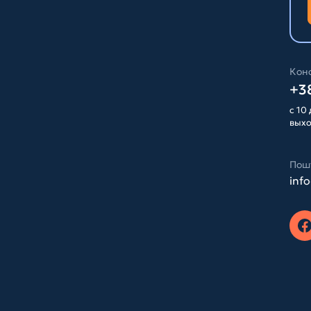
Конс
+38
с 10 
вых
Пош
inf