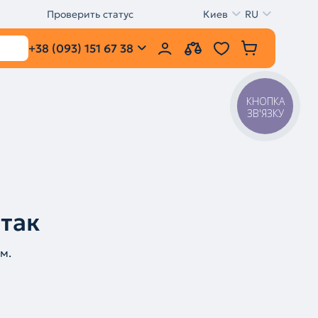
Проверить статус
Киев
RU
+38 (093) 151 67 38
КНОПКА
ЗВ'ЯЗКУ
 так
м.