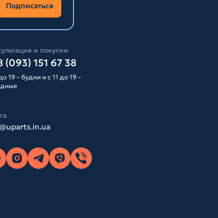
Подписаться
ультация и покупки
 (093) 151 67 38
до 19 – будни и с 11 до 19 –
одные
та
o@uparts.in.ua