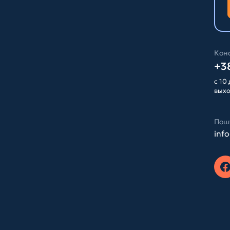
Конс
+38
с 10 
вых
Пош
inf