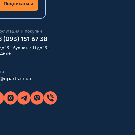
Подписаться
ультация и покупки
 (093) 151 67 38
до 19 – будни и с 11 до 19 –
одные
та
o@uparts.in.ua