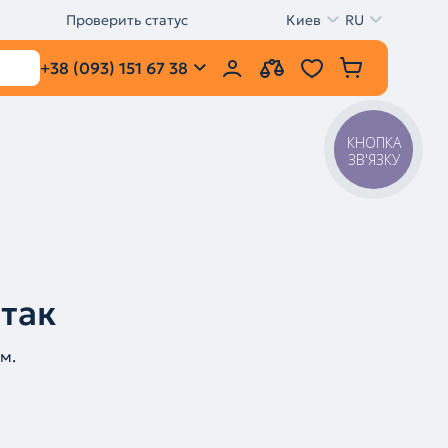
Проверить статус
Киев
RU
+38 (093) 151 67 38
КНОПКА
ЗВ'ЯЗКУ
 так
м.