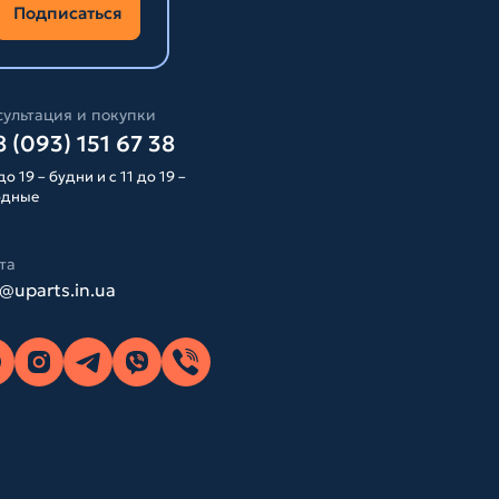
Подписаться
ультация и покупки
 (093) 151 67 38
до 19 – будни и с 11 до 19 –
одные
та
o@uparts.in.ua