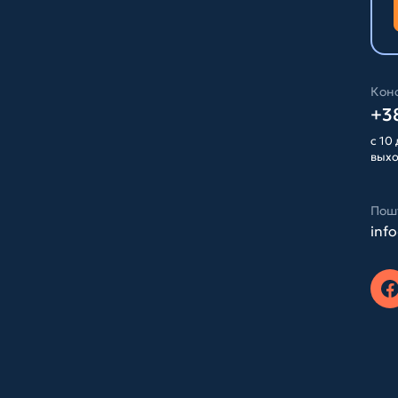
Конс
+38
с 10 
вых
Пош
inf