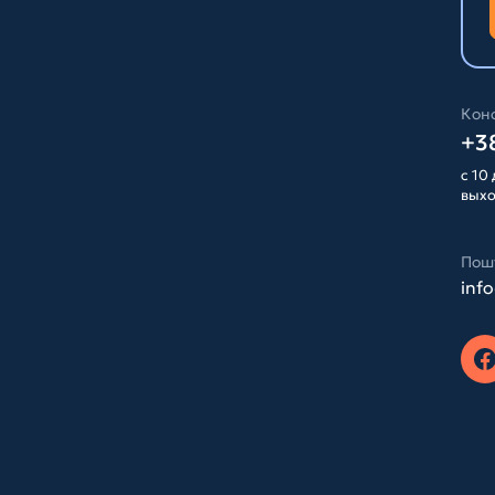
Конс
+38
с 10 
вых
Пош
inf