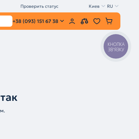
Проверить статус
Киев
RU
+38 (093) 151 67 38
КНОПКА
ЗВ'ЯЗКУ
 так
м.