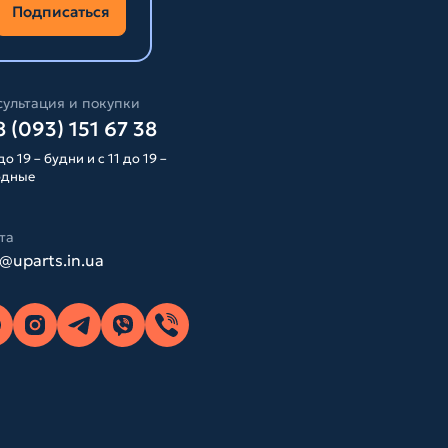
Подписаться
ультация и покупки
 (093) 151 67 38
до 19 – будни и с 11 до 19 –
одные
та
o@uparts.in.ua