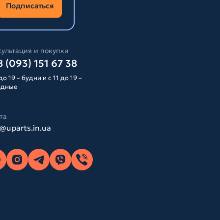
Подписаться
ультация и покупки
 (093) 151 67 38
до 19 – будни и с 11 до 19 –
одные
та
o@uparts.in.ua