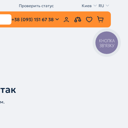
Проверить статус
Киев
RU
+38 (093) 151 67 38
КНОПКА
ЗВ'ЯЗКУ
 так
м.