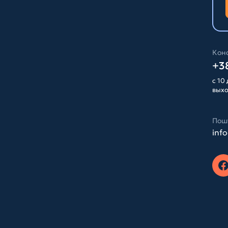
Конс
+38
с 10 
вых
Пош
inf