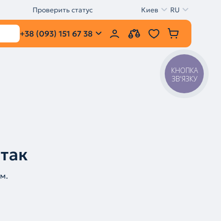
Проверить статус
Киев
RU
+38 (093) 151 67 38
КНОПКА
ЗВ'ЯЗКУ
 так
м.