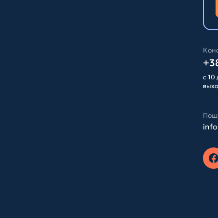
Конс
+38
с 10 
вых
Пош
inf