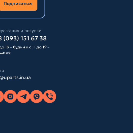
Подписаться
ультация и покупки
 (093) 151 67 38
до 19 – будни и с 11 до 19 –
одные
та
o@uparts.in.ua