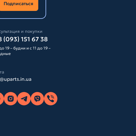
Подписаться
ультация и покупки
 (093) 151 67 38
до 19 – будни и с 11 до 19 –
одные
та
o@uparts.in.ua