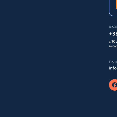
Конс
+38
с 10 
вых
Пош
inf