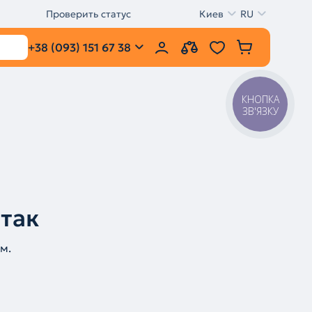
Проверить статус
Киев
RU
+38 (093) 151 67 38
КНОПКА
ЗВ'ЯЗКУ
 так
м.