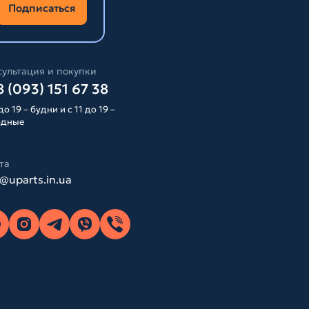
Подписаться
ультация и покупки
 (093) 151 67 38
до 19 – будни и с 11 до 19 –
одные
та
o@uparts.in.ua