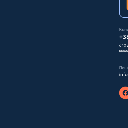
Конс
+38
с 10 
вых
Пош
inf