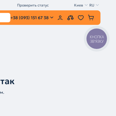
Проверить статус
Киев
RU
+38 (093) 151 67 38
КНОПКА
ЗВ'ЯЗКУ
 так
м.