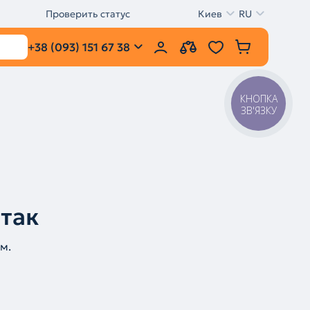
Проверить статус
Киев
RU
+38 (093) 151 67 38
КНОПКА
ЗВ'ЯЗКУ
 так
м.