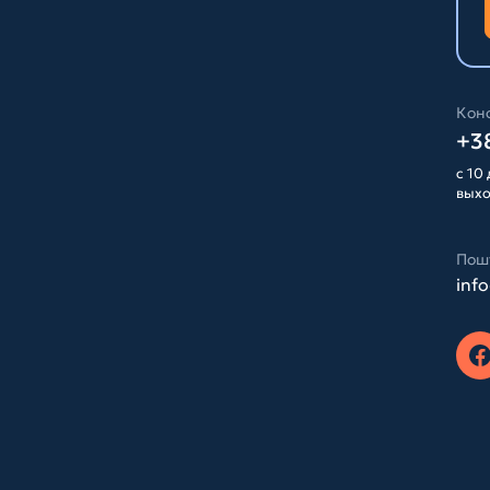
Конс
+38
с 10 
вых
Пош
inf