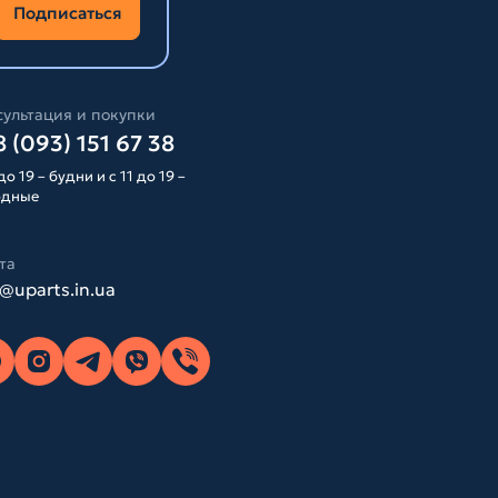
Подписаться
ультация и покупки
 (093) 151 67 38
до 19 – будни и с 11 до 19 –
одные
та
o@uparts.in.ua