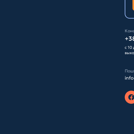
Конс
+38
с 10 
вых
Пош
inf