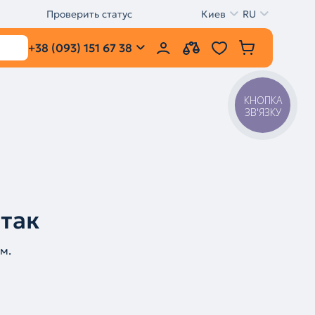
Проверить статус
Киев
RU
+38 (093) 151 67 38
КНОПКА
ЗВ'ЯЗКУ
 так
м.