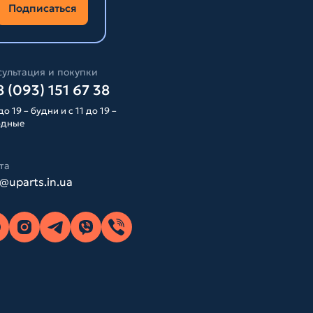
Подписаться
ультация и покупки
 (093) 151 67 38
до 19 – будни и с 11 до 19 –
одные
та
o@uparts.in.ua