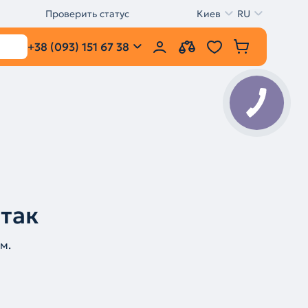
Проверить статус
Киев
RU
+38 (093) 151 67 38
 так
м.