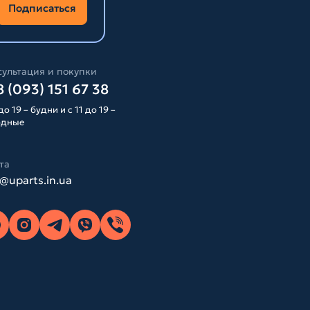
Подписаться
ультация и покупки
 (093) 151 67 38
до 19 – будни и с 11 до 19 –
одные
та
o@uparts.in.ua