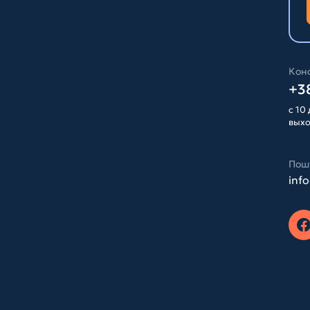
Конс
+38
с 10 
вых
Пош
inf